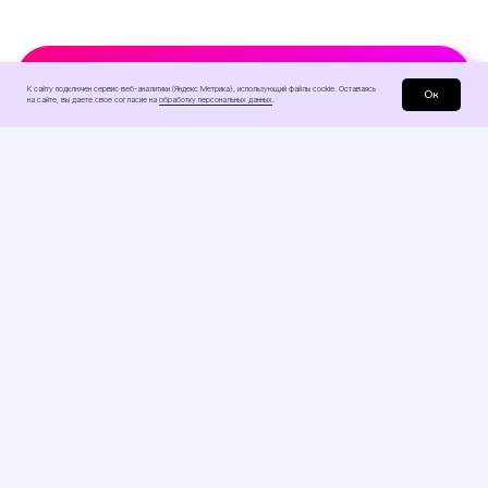
Рассчитать стоимость праздника
К сайту подключен сервис веб-аналитики (Яндекс Метрика), использующий файлы сооkіе. Оставаясь
Ок
на сайте, вы даете свое согласие на
обработку персональных данных
.
Сайт носит исключительно
информационный характер
и не является публичной офертой.
Для получения информации