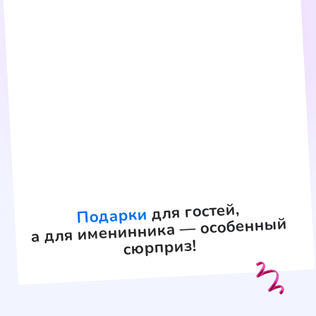
— Яркий реквизит и динамичная
программа для современных детей
ПАКЕТ
«Золотой»
Продолжительность
3 часа
Трендовый герой, который займёт
детей яркими играми
и челленджами!
— Активная программа с ведущим,