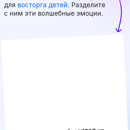
В суете дней мы так редко бываем
просто счастливы вместе. День
рождения — тот самый повод
остановить время, обнять своего
повзрослевшего ребёнка и увидеть
в его глазах не просто радость,
а настоящий восторг
и благодарность.
Рассчитать стоимость праздника
Самое интересное —
впереди