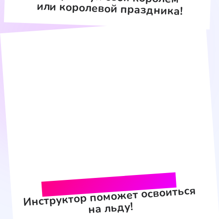
крутые движения в стиле
современных хитов
— Программа с ведущим,
адаптированная под возраст детей
— Нескучный реквизит
для танцевальных батлов
и музыкальных игр
— Весёлые эстафеты — море смеха,
азарта и дружных соревнований
ПАКЕТ
«Пиксель»
Продолжительность
2,5 часа
Новый мультимедийный
праздник — технологии
и движение!