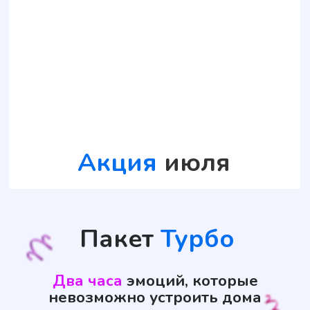
собственного слайма и эффектное
поздравление именинника с
праздничным тортом.
Яркие эмоции начинаются с первой
минуты и до самого финала.
Специальная
цена в июле:
20 000 ₽
Узнать подробности
Волшебный каток,
где
не страшно упасть
Наш каток-
отличная площадка
для
первых шагов
на коньках!