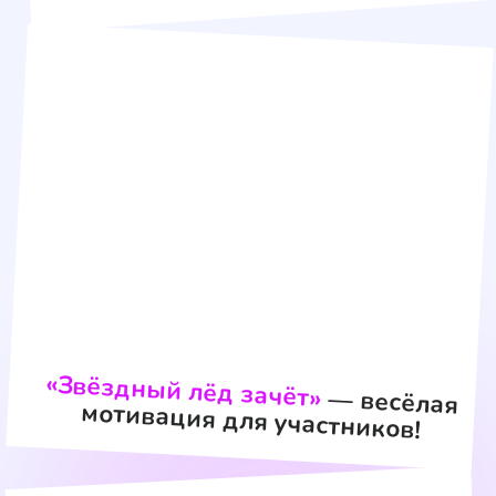
— Интерактивная тусовка
с использованием проектора
и современного оборудования
— Just Dance: танцевальный баттл
на большом экране
— Magium-оборудование: игры
на «оживающем» интерактивном
полу
— Мультимедийные подвижные
игры с элементами квиза и викторин