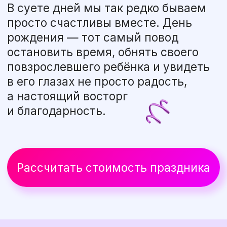
реквизитом и проектором
— Визит ростового Золотого
зеркального зайца — фото, игры
и отличное настроение!
— Создание песочной капсулы
дружбы — памятный сувенир
своими руками
— Профессиональная команда:
ведущая, инструктор, DJ
— Танцевальные тренды
с проектором, игры и финальное
фото с персонажем