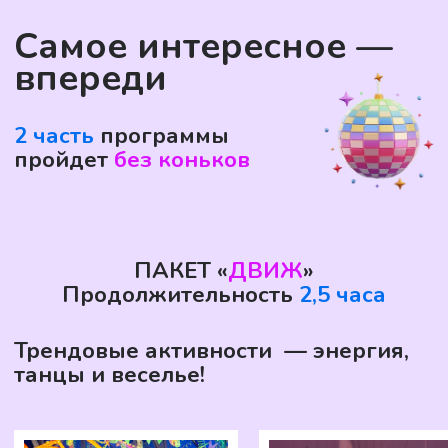
Хотите ещё
больше
эмоций?
Дополнительно
можно заказать: