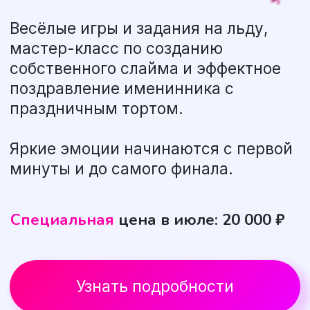
Плюсовая температура
и
полная
экипировка для каждого гостя:
коньки по размеру, шлем, защита
на колени, локти и ладошки.
Выдаём гигиенические
подшлемники и носочки.
Ребёнок в безопасности
— мама
может расслабиться