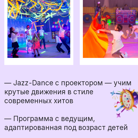
«Я смогла отдохнуть
на дне рождения
ребёнка!»
Именно
так говорят
наши гости