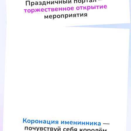
2 часть
программы
пройдет
без коньков
ПАКЕТ «
ДВИЖ
»
Продолжительность
2,5 часа
Трендовые активности — энергия,
танцы и веселье!
— Jazz-Dance с проектором — учим