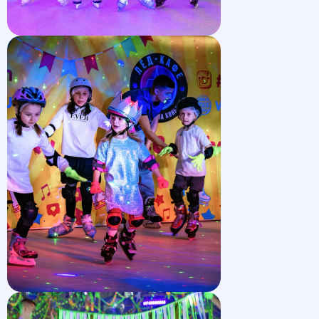
Как пройдёт
ваш праздник
1 часть
для каждой программы —
зажигательный каток
Сценарии праздника продуманы
для
восторга детей.
Разделите
с ним эти волшебные эмоции.