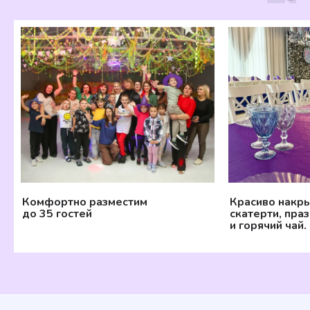
Посмотрите
на
эти эмоции
Главный подарок в этот день —
ваши общие воспоминания
Комфортно разместим
Красиво накры
до 35 гостей
скатерти, пра
и горячий чай.