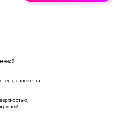
ненной
ютера, проектора
оверхностью,
игрушек!