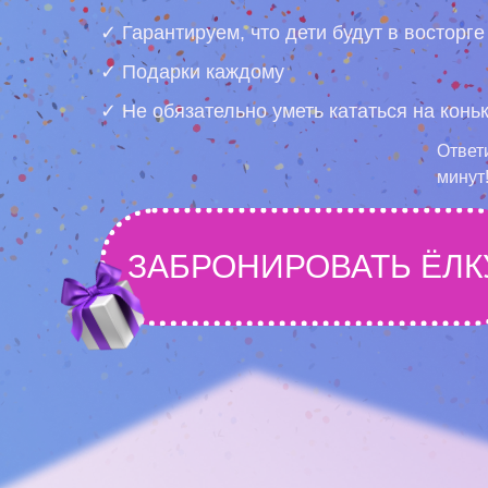
✓ Гарантируем, что дети будут в восторге
✓ Подарки каждому
✓ Не обязательно уметь кататься на конь
Ответ
минут
ЗАБРОНИРОВАТЬ ËЛК