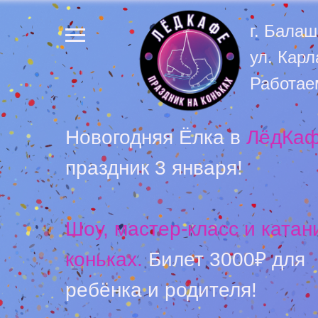
г. Балаш
ул. Кар
Работаем
Новогодняя Ёлка в
ЛёдКа
праздник 3 января!
Шоу, мастер-класс и катан
коньках.
Билет 3000₽ для
ребёнка и родителя!