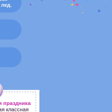
 лед.
и праздника
ая классная