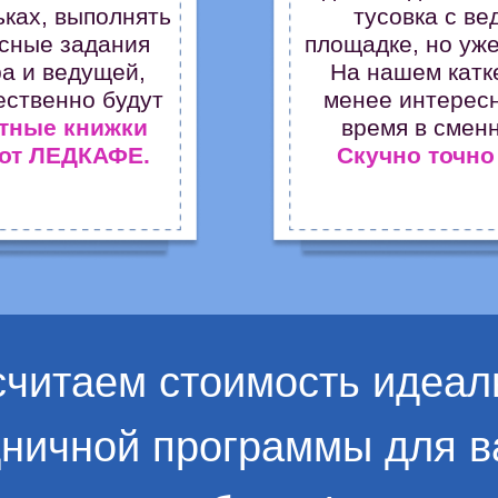
ьках, выполнять
тусовка с ве
сные задания
площадке, но уже
ра и ведущей,
На нашем катк
ественно будут
менее интересн
тные книжки
время в сменн
 от ЛЕДКАФЕ.
Скучно точно 
считаем стоимость идеал
дничной программы для в