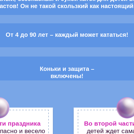
астов! Он не такой скользкий как настоящий
От 4 до 90 лет – каждый может кататься!
Коньки и защита –
включены!
ти праздника
Во второй част
опасно и весело
детей ждет сам