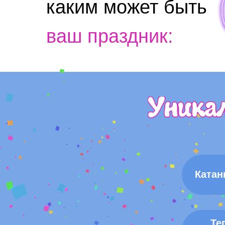
каким может быть
ваш праздник:
Катан
Те