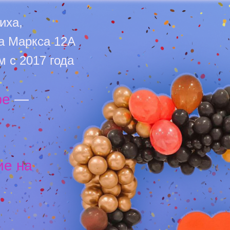
иха,
ла Маркса 12А
 с 2017 года
фе
—
ие на