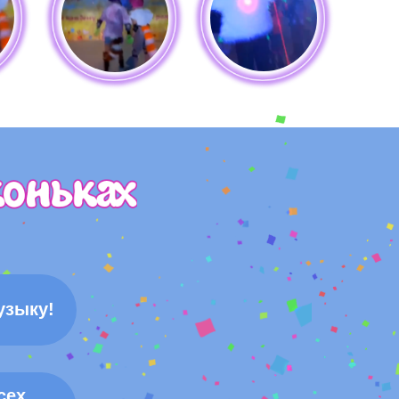
узыку!
сех