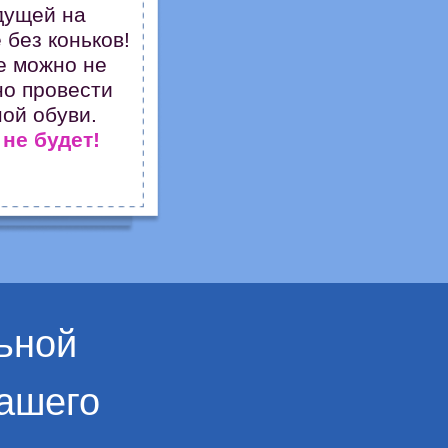
дущей на
 без коньков!
е можно не
о провести
ой обуви.
не будет!
ьной
ашего