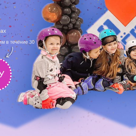
ках
им в течение 30
!
У