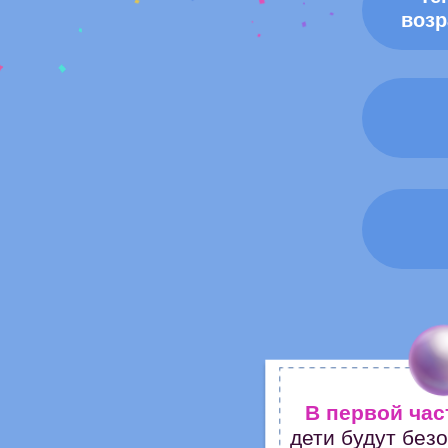
возр
В первой час
дети будут без