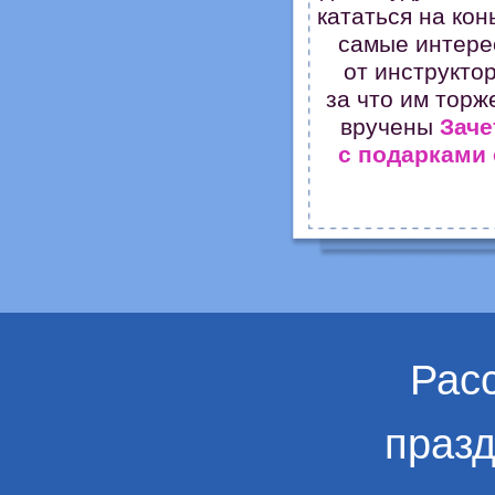
кататься на кон
самые интере
от инструкто
за что им торж
вручены
Заче
с подарками
Рас
праз